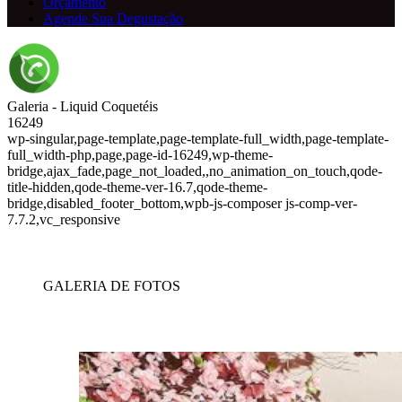
Orçamento
Agende Sua Degustação
Galeria - Liquid Coquetéis
16249
wp-singular,page-template,page-template-full_width,page-template-
full_width-php,page,page-id-16249,wp-theme-
bridge,ajax_fade,page_not_loaded,,no_animation_on_touch,qode-
title-hidden,qode-theme-ver-16.7,qode-theme-
bridge,disabled_footer_bottom,wpb-js-composer js-comp-ver-
7.7.2,vc_responsive
GALERIA DE FOTOS