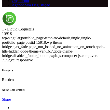
Orçamento
Agende Sua Degustação
1 - Liquid Coquetéis
15918
wp-singular,portfolio_page-template-default,single,single-
portfolio_page,postid-15918,wp-theme-
bridge,ajax_fade,page_not_loaded,,no_animation_on_touch,qode-
title-hidden,qode-theme-ver-16.7,qode-theme-
bridge,disabled_footer_bottom,wpb-js-composer js-comp-ver-
7.7.2,vc_responsive
Category
Rustico
About This Project
Share