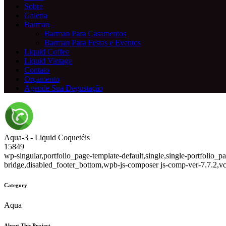
Sobre
Galeria
Barman
Barman Para Casamentos
Barman Para Festas e Eventos
Liquid Coffee
Liquid Vintage
Contato
Orçamento
Agende Sua Degustação
Aqua-3 - Liquid Coquetéis
15849
wp-singular,portfolio_page-template-default,single,single-portfolio
bridge,disabled_footer_bottom,wpb-js-composer js-comp-ver-7.7.2,v
Category
Aqua
About This Project