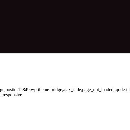
_page,postid-15849,wp-theme-bridge,ajax_fade,page_not_loaded,,qode-t
c_responsive