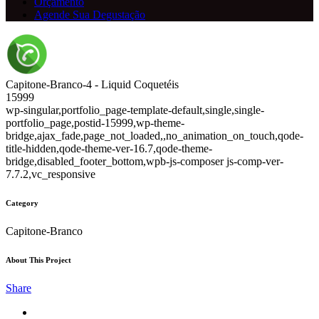
Orçamento
Agende Sua Degustação
Capitone-Branco-4 - Liquid Coquetéis
15999
wp-singular,portfolio_page-template-default,single,single-
portfolio_page,postid-15999,wp-theme-
bridge,ajax_fade,page_not_loaded,,no_animation_on_touch,qode-
title-hidden,qode-theme-ver-16.7,qode-theme-
bridge,disabled_footer_bottom,wpb-js-composer js-comp-ver-
7.7.2,vc_responsive
Category
Capitone-Branco
About This Project
Share