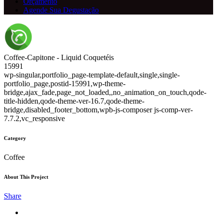
Orçamento
Agende Sua Degustação
Coffee-Capitone - Liquid Coquetéis
15991
wp-singular,portfolio_page-template-default,single,single-
portfolio_page,postid-15991,wp-theme-
bridge,ajax_fade,page_not_loaded,,no_animation_on_touch,qode-
title-hidden,qode-theme-ver-16.7,qode-theme-
bridge,disabled_footer_bottom,wpb-js-composer js-comp-ver-
7.7.2,vc_responsive
Category
Coffee
About This Project
Share