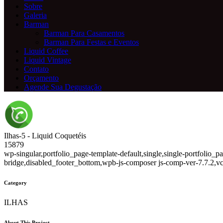
Sobre
Galeria
Barman
Barman Para Casamentos
Barman Para Festas e Eventos
Liquid Coffee
Liquid Vintage
Contato
Orçamento
Agende Sua Degustação
Ilhas-5 - Liquid Coquetéis
15879
wp-singular,portfolio_page-template-default,single,single-portfolio
bridge,disabled_footer_bottom,wpb-js-composer js-comp-ver-7.7.2,v
Category
ILHAS
About This Project