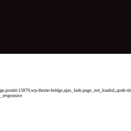
_page,postid-15879,wp-theme-bridge,ajax_fade,page_not_loaded,,qode-t
c_responsive