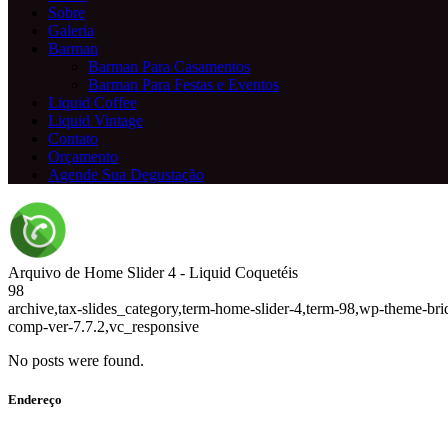
Sobre
Galeria
Barman
Barman Para Casamentos
Barman Para Festas e Eventos
Liquid Coffee
Liquid Vintage
Contato
Orçamento
Agende Sua Degustação
Arquivo de Home Slider 4 - Liquid Coquetéis
98
archive,tax-slides_category,term-home-slider-4,term-98,wp-theme-br
comp-ver-7.7.2,vc_responsive
No posts were found.
Endereço
Av. Anchieta, 575 - Centro, Campinas - SP CEP: 13015-101