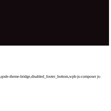
7,qode-theme-bridge,disabled_footer_bottom,wpb-js-composer js-