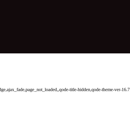
idge,ajax_fade,page_not_loaded,,qode-title-hidden,qode-theme-ver-16.