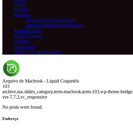
Sobre
Galeria
Barman
Barman Para Casamentos
Barman Para Festas e Eventos
Liquid Coffee
Liquid Vintage
Contato
Orçamento
Agende Sua Degustação
Arquivo de Macbook - Liquid Coquetéis
103
archive,tax-slides_category,term-macbook,term-103,wp-theme-bridge
ver-7.7.2,vc_responsive
No posts were found.
Endereço
Av. Anchieta, 575 - Centro, Campinas - SP CEP: 13015-101