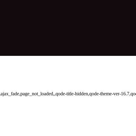
,ajax_fade,page_not_loaded,,qode-title-hidden,qode-theme-ver-16.7,q