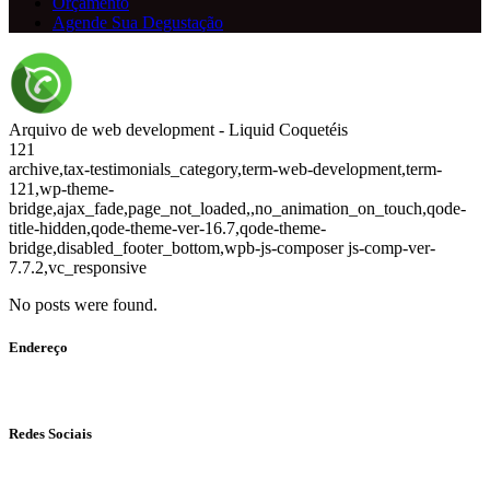
Orçamento
Agende Sua Degustação
Arquivo de web development - Liquid Coquetéis
121
archive,tax-testimonials_category,term-web-development,term-
121,wp-theme-
bridge,ajax_fade,page_not_loaded,,no_animation_on_touch,qode-
title-hidden,qode-theme-ver-16.7,qode-theme-
bridge,disabled_footer_bottom,wpb-js-composer js-comp-ver-
7.7.2,vc_responsive
No posts were found.
Endereço
Av. Anchieta, 575 - Centro, Campinas - SP CEP: 13015-101
Redes Sociais